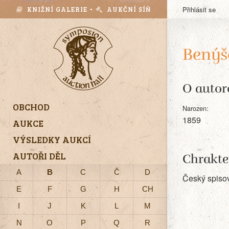
KNIŽNÍ GALERIE •
AUKČNÍ SÍŇ
Přihlásit se
Benýše
O autor
OBCHOD
Narozen:
1859
AUKCE
VÝSLEDKY AUKCÍ
AUTOŘI DĚL
Chrakte
A
B
C
Č
D
Český spisov
E
F
G
H
CH
I
J
K
L
M
N
O
P
Q
R