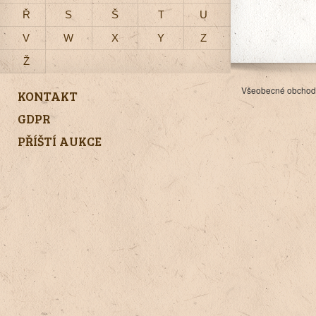
Ř
S
Š
T
U
V
W
X
Y
Z
Ž
Všeobecné obchod
KONTAKT
GDPR
PŘÍŠTÍ AUKCE