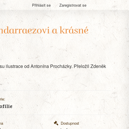
Přihlásit se
Zaregistrovat se
ndarraezovi a krásné
spisu ilustrace od Antonína Procházky. Přeložil Zdeněk
rie:
ofilie
na
Dostupnost