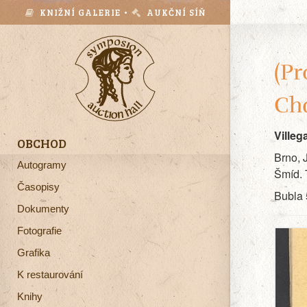
KNIŽNÍ GALERIE •
AUKČNÍ SÍŇ
(Pr
Cha
Villeg
OBCHOD
Brno, 
Autogramy
Šmíd. 
Časopisy
Bubla 
Dokumenty
Fotografie
Grafika
K restaurování
Knihy