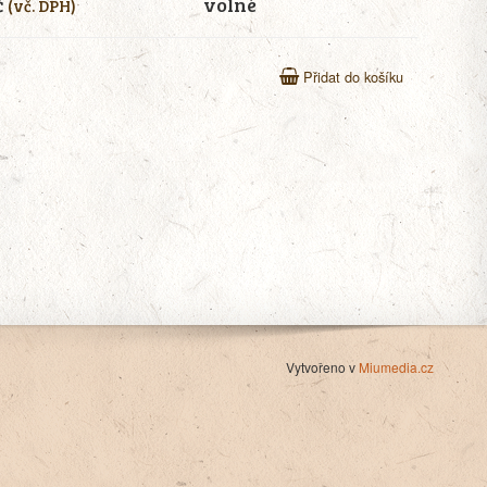
č
volné
(vč. DPH)
Přidat do košíku
Vytvořeno v
Miumedia.cz