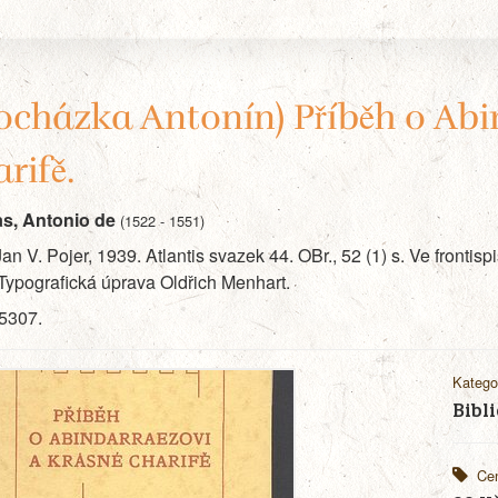
ocházka Antonín) Příběh o Abi
rifě.
as, Antonio de
(1522 - 1551)
Jan V. Pojer, 1939. Atlantis svazek 44. OBr., 52 (1) s. Ve fronti
Typografická úprava Oldřich Menhart.
5307.
Katego
Bibli
Ce