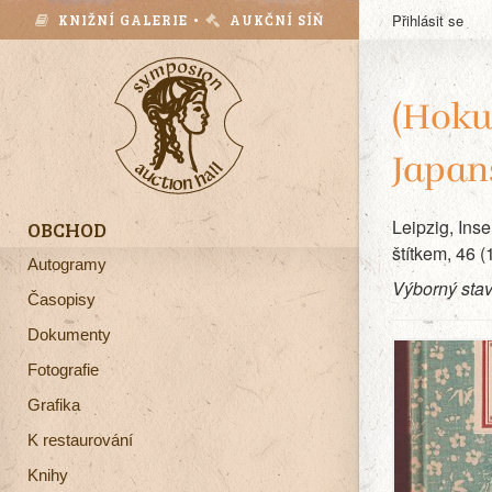
KNIŽNÍ GALERIE •
AUKČNÍ SÍŇ
Přihlásit se
(Hokus
Japan
Leipzig, Ins
OBCHOD
štítkem, 46 (1
Autogramy
Výborný stav
Časopisy
Dokumenty
Fotografie
Grafika
K restaurování
Knihy