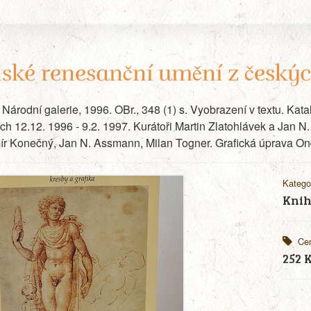
lské renesanční umění z českýc
 Národní galerie, 1996. OBr., 348 (1) s. Vyobrazení v textu. Kat
ch 12.12. 1996 - 9.2. 1997. Kurátoři Martin Zlatohlávek a Jan 
r Konečný, Jan N. Assmann, Milan Togner. Grafická úprava Ond
Katego
Knih
Ce
252 