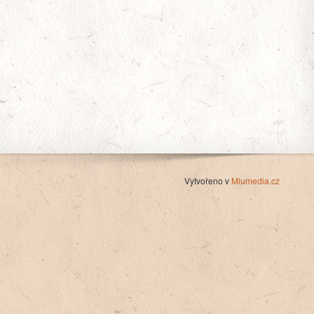
Vytvořeno v
Miumedia.cz