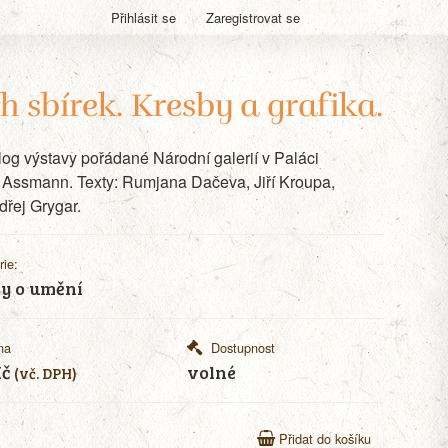
Přihlásit se
Zaregistrovat se
h sbírek. Kresby a grafika.
alog výstavy pořádané Národní galerií v Paláci
N. Assmann. Texty: Rumjana Dačeva, Jiří Kroupa,
řej Grygar.
rie:
y o umění
na
Dostupnost
Kč
volné
(vč. DPH)
Přidat do košíku