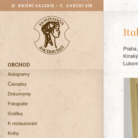
KNIŽNÍ GALERIE •
AUKČNÍ SÍŇ
Ita
Praha,
Kinský
Lubomí
OBCHOD
Autogramy
Časopisy
Dokumenty
Fotografie
Grafika
K restaurování
Knihy