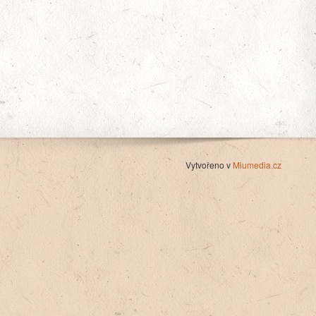
Vytvořeno v
Miumedia.cz