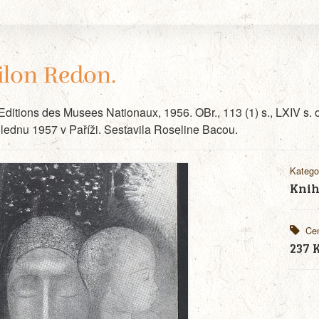
ilon Redon.
 Editions des Musees Nationaux, 1956. OBr., 113 (1) s., LXIV s. 
 lednu 1957 v Paříži. Sestavila Roseline Bacou.
Katego
Knih
Ce
237 