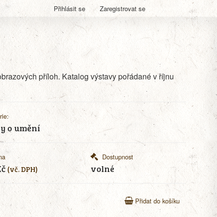
Přihlásit se
Zaregistrovat se
obrazových příloh. Katalog výstavy pořádané v říjnu
rie:
y o umění
na
Dostupnost
Kč
volné
(vč. DPH)
Přidat do košíku