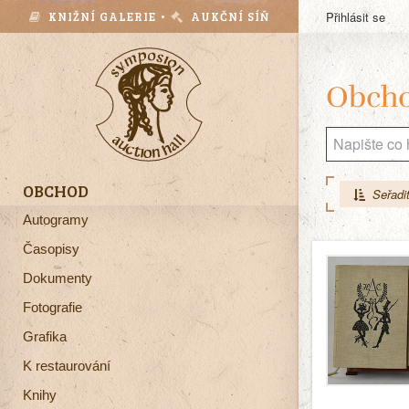
KNIŽNÍ GALERIE •
AUKČNÍ SÍŇ
Přihlásit se
Obch
OBCHOD
Seřadit
Autogramy
Časopisy
Dokumenty
Fotografie
Grafika
K restaurování
Knihy