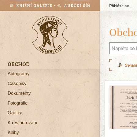
KNIŽNÍ GALERIE •
AUKČNÍ SÍŇ
Přihlásit se
Obch
OBCHOD
Seřadit
Autogramy
Časopisy
Dokumenty
Fotografie
Grafika
K restaurování
Knihy