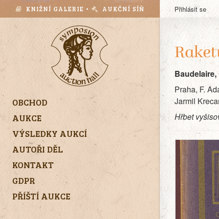
KNIŽNÍ GALERIE •
AUKČNÍ SÍŇ
Přihlásit se
Raket
Baudelaire,
Praha, F. Adá
Jarmil Krecar
OBCHOD
Hřbet vyšiso
AUKCE
VÝSLEDKY AUKCÍ
AUTOŘI DĚL
KONTAKT
GDPR
PŘÍŠTÍ AUKCE