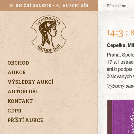
KNIŽNÍ GALERIE •
AUKČNÍ SÍŇ
Přihlásit se
14:3 :
Čepelka, Mi
Praha, Spolek
17 s. Ilustr
OBCHOD
tiráži podpi
AUKCE
číslovaných v
VÝSLEDKY AUKCÍ
Výborný stav
AUTOŘI DĚL
KONTAKT
GDPR
PŘÍŠTÍ AUKCE