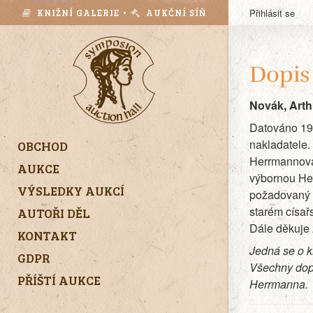
KNIŽNÍ GALERIE •
AUKČNÍ SÍŇ
Přihlásit se
Dopis
Novák, Arth
Datováno 19.
nakladatele.
OBCHOD
Herrmannova 
AUKCE
výbornou Her
VÝSLEDKY AUKCÍ
požadovaný p
starém císař
AUTOŘI DĚL
Dále děkuje z
KONTAKT
Jedná se o k
GDPR
Všechny dopi
PŘÍŠTÍ AUKCE
Herrmanna.